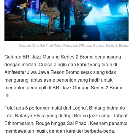
Doa dan Cinta Sal Priadi Tutup Panggung BRI Jazz Gunung Series 2: Bromo
Gelaran BRI Jazz Gunung Series 2 Bromo berlangsung
dengan meriah. Cuaca dingin dan kabut yang turun di
Amfiteater Jiwa Jawa Resort Bromo sejak siang tidak
mengurangi antusiasme penonton yang hadir untuk
menonton penampil di BRI Jazz Gunung Series 2 Bromo
ini.
Total ada 6 performer mulai dari Lorjhu’, Bintang Indrianto
Trio, Natasya Elvira yang diiringi Bromo jazz camp, Tohpati
Ethnomission, Rouge hingga Sal Priadi. Keenam penampil
membawakan
musik
dengan karakter berbeda-beda.