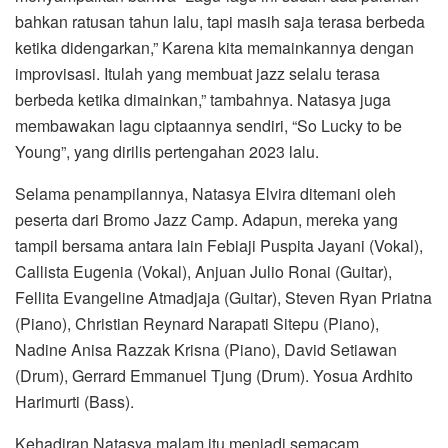
bahkan ratusan tahun lalu, tapi masih saja terasa berbeda
ketika didengarkan,” Karena kita memainkannya dengan
improvisasi. Itulah yang membuat jazz selalu terasa
berbeda ketika dimainkan,” tambahnya. Natasya juga
membawakan lagu ciptaannya sendiri, “So Lucky to be
Young”, yang dirilis pertengahan 2023 lalu.
Selama penampilannya, Natasya Elvira ditemani oleh
peserta dari Bromo Jazz Camp. Adapun, mereka yang
tampil bersama antara lain Febiaji Puspita Jayani (Vokal),
Callista Eugenia (Vokal), Anjuan Julio Ronai (Guitar),
Fellita Evangeline Atmadjaja (Guitar), Steven Ryan Priatna
(Piano), Christian Reynard Narapati Sitepu (Piano),
Nadine Anisa Razzak Krisna (Piano), David Setiawan
(Drum), Gerrard Emmanuel Tjung (Drum). Yosua Ardhito
Harimurti (Bass).
Kehadiran Natasya malam itu menjadi semacam