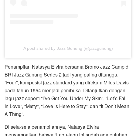
A post shared by Jazz Gunung (@jazzgunung)
Penampilan Natasya Elvira bersama Bromo Jazz Camp di
BRI Jazz Gunung Series 2 jadi yang paling ditunggu.
“Four”, komposisi jazz standard yang direkam Miles Davis
pada tahun 1954 menjadi pembuka. Dilanjutkan dengan
lagu jazz seperti “I’ve Got You Under My Skin”, “Let’s Fall
In Love”, “Misty”, “Love Is Here to Stay”, dan “It Don’t Mean
A Thing”.
Di sela-sela penampilannya, Natasya Elvira
menyampaikan bahwa “Lagu-lagu ini sudah ada puluhan